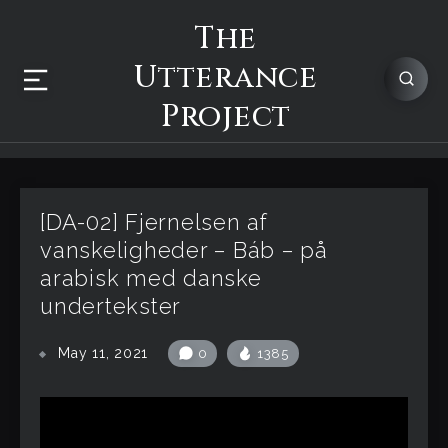
The
Utterance
Project
[DA-02] Fjernelsen af
vanskeligheder – Báb – på
arabisk med danske
undertekster
May 11, 2021
0
1385