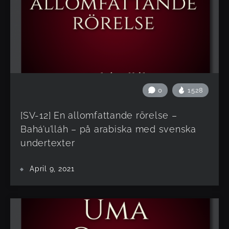
0
1528
[SV-12] En allomfattande rörelse –
Bahá’u’lláh – på arabiska med svenska
undertexter
April 9, 2021