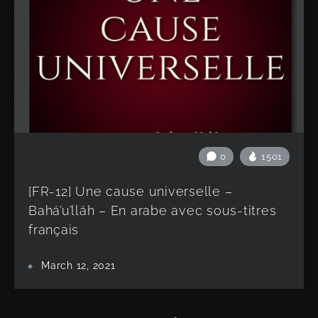
0
1501
[FR-12] Une cause universelle –
Bahá’u’lláh – En arabe avec sous-titres
français
March 12, 2021