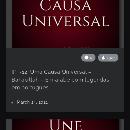
0
1327
[PT-12] Uma Causa Universal –
Bahá’u’lláh – Em árabe com legendas
em português
March 24, 2021