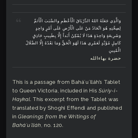
وَالَّذِي جَعَلَهُ اللهُ الدِّرْیَاقَ الْأَعْظَمِ والسَّبَبَ الْأَتَمِّ
لِصِحَّتِهِ هُوَ اتِّحَادُ مَنْ عَلَی الْأَرْضِ عَلَی أَمْرٍ وَاحِدٍ
وَشَرِیعَةٍ وَاحِدَةٍ هَذَا لَا یُمْکِنُ أَبَداً إِلَّا بِطَبِیبٍ حَاذِقٍ
کَامِلٍ مُؤَیَّدٍ لَعَمْرِي هَذَا لَهُوَ الْحَقُّ وَمَا بَعْدُهُ إِلَّا الضَّلَالُ
الْمُبِینِ
حضرة بهاءالله
This is a passage from Baháʼuʼlláh’s Tablet
to Queen Victoria, included in His
Súriy-i-
Haykal
. This excerpt from the Tablet was
translated by Shoghi Effendi and published
in
Gleanings from the Writings of
Baháʼuʼlláh
, no. 120.