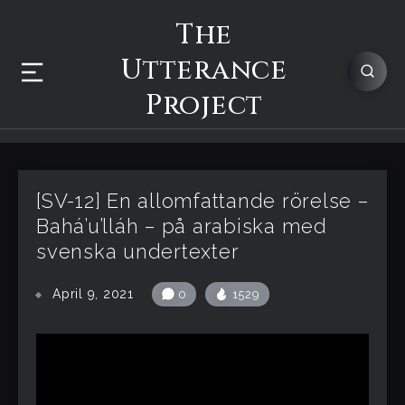
The
Utterance
Project
[SV-12] En allomfattande rörelse –
Bahá’u’lláh – på arabiska med
svenska undertexter
April 9, 2021
0
1529