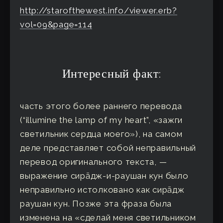
http://starofthewest.info/viewer.erb?
vol=09&page=114
Интересный факт:
часть этого более раннего перевода
(“illumine the lamp of my heart”, «зажги
светильник сердца моего»), на самом
деле представляет собой неправильный
перевод оригинального текста, —
выражение сирāдж-и-раушан кун было
неправильно истолковано как сирāдж
раушан кун. Позже эта фраза была
изменена на «сделай меня светильником