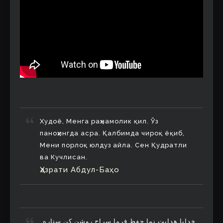
Худоё, Менга раҳнамолик қил. Ўз
паноҳингда асра. Қалбимда чироқ ёқиб,
Мени порлоқ юлдуз айла. Сен Қудратли
ва Кучлисан.
Ҳазрати Абдул-Баҳо
خدایا هدایت نما حفظ فرما سراج روشن کن ستاره