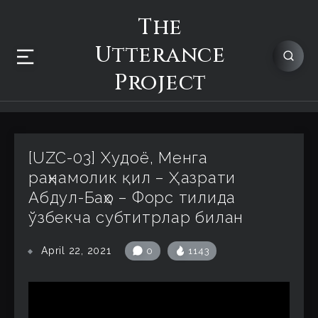
The
Utterance
Project
[UZC-03] Худоё, Менга
раҳнамолик қил – Ҳазрати
Абдул-Баҳо – Форс тилида
ўзбекча субтитрлар билан
April 22, 2021
0
1143