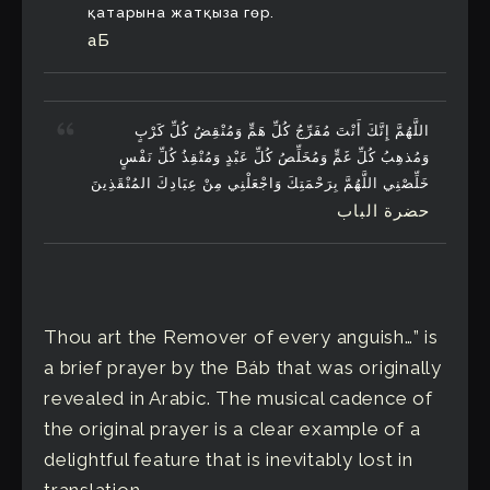
қатарына жатқыза гөр.
aБ
اللَّهُمَّ إِنَّكَ أَنْتَ مُفَرِّجُ كُلِّ هَمٍّ وَمُنْقِضُ كُلِّ كَرْبٍ
وَمُذهِبُ كُلِّ غَمٍّ وَمُخَلِّصُ كُلِّ عَبْدٍ وَمُنْقِذُ كُلِّ نَفْسٍ
خَلِّصْنِي اللَّهُمَّ بِرَحْمَتِكَ وَاجْعَلْنِي مِنْ عِبَادِكَ المُنْقَذِينَ
حضرة الباب
Thou art the Remover of every anguish…” is
a brief prayer by the Báb that was originally
revealed in Arabic. The musical cadence of
the original prayer is a clear example of a
delightful feature that is inevitably lost in
translation.