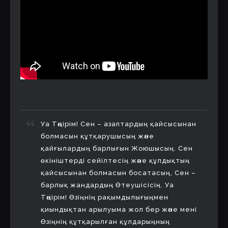
Уа Тәңірім! Сен – азаптардың қайсысынан
болмасын құтқарушысың және
қайғылардың барлығын Жоюшысың. Сен
өкініштерді сейілтесің және құлдықтың
қайсысынан болмасын босатасың, Сен –
барлық жандардың Өтеушісісің. Уа
Тәңірім! Өзіңнің рақымдылығыңмен
қиындықтан арылуыма жол бер және мені
Өзіңнің құтқарылған құлдарыңның