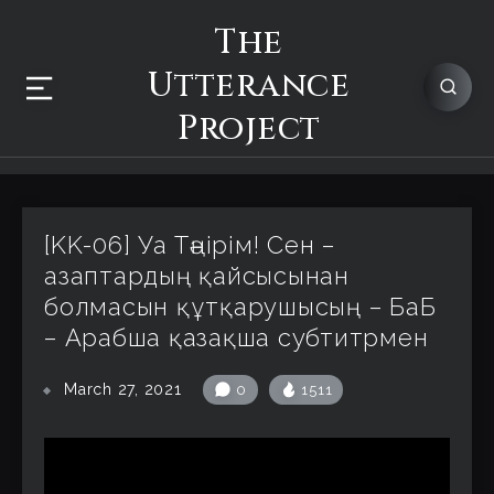
The
Utterance
Project
[KK-06] Уа Тәңірім! Сен –
азаптардың қайсысынан
болмасын құтқарушысың – БaБ
– Арабша қазақша субтитрмен
March 27, 2021
0
1511