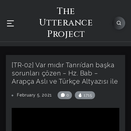
The
Utterance
Project
[TR-02] Var mıdır Tanrı’dan başka
sorunları çözen – Hz. Bab –
Arapça Aslı ve Türkçe Altyazısı ile
February 5, 2021
0
1715