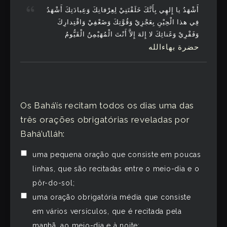
أَشْهَدُ يا إِلهِي بِأَنَّكَ خَلَقْتَنِيْ لِعِرْفانِكَ وَعِبادَتِكَ أَشْهَدُ
فِي هذا الْحِيْنِ بِعَجْزِيْ وَقُوَّتِكَ وَضَعْفِيْ وَاقْتِدارِكَ
وَفَقْرِيْ وَغَنائِكَ لا إِلهَ إِلاَّ أَنْتَ الْمُهَيْمِنُ الْقَيُّومُ
حضرة بهاءالله
Os Bahá’ís recitam todos os dias uma das
três orações obrigatórias reveladas por
Bahá’u’lláh:
uma pequena oração que consiste em poucas
linhas, que são recitadas entre o meio-dia e o
pôr-do-sol;
uma oração obrigatória média que consiste
em vários versículos, que é recitada pela
manhã, ao meio-dia e à noite;