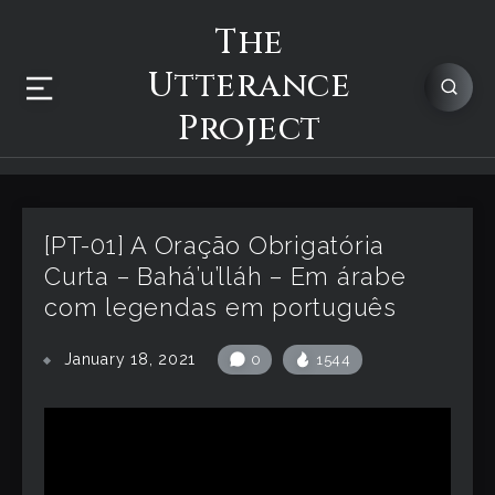
The
Utterance
Project
[PT-01] A Oração Obrigatória
Curta – Bahá’u’lláh – Em árabe
com legendas em português
January 18, 2021
0
1544