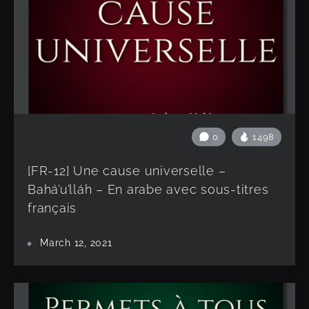
0
1498
[FR-12] Une cause universelle –
Bahá’u’lláh – En arabe avec sous-titres
français
March 12, 2021