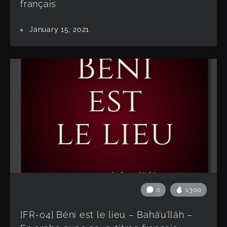
français
January 15, 2021
0
1300
[FR-04] Béni est le lieu – Bahá’u’lláh –