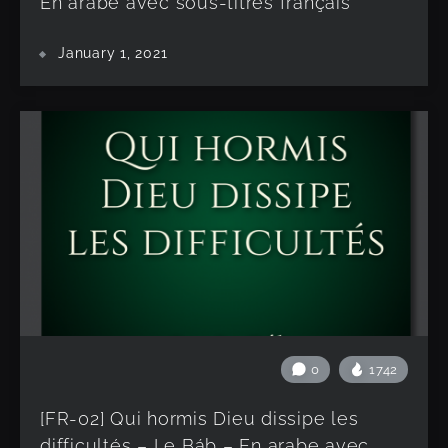
En arabe avec sous-titres français
January 1, 2021
0
1742
[FR-02] Qui hormis Dieu dissipe les
difficultés – Le Báb – En arabe avec