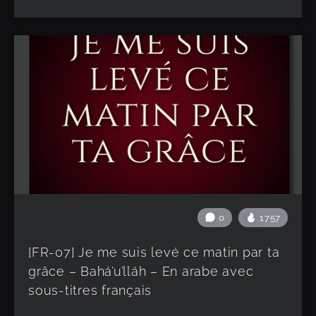
0
1757
[FR-07] Je me suis levé ce matin par ta
grâce – Bahá’u’lláh – En arabe avec
sous-titres français