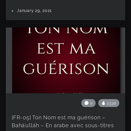
January 29, 2021
0
2330
[FR-05] Ton Nom est ma guérison –
Bahá’u’lláh – En arabe avec sous-titres