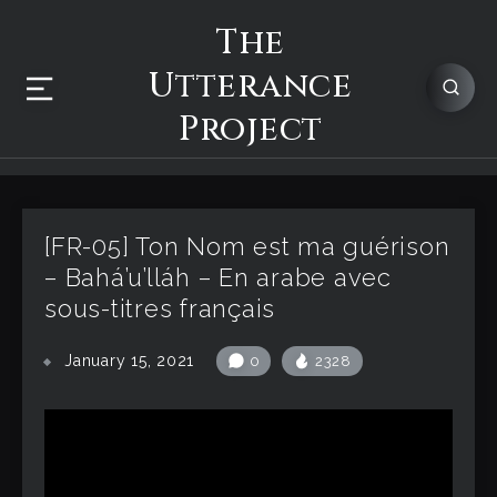
The
Utterance
Project
[FR-05] Ton Nom est ma guérison
– Bahá’u’lláh – En arabe avec
sous-titres français
January 15, 2021
0
2328