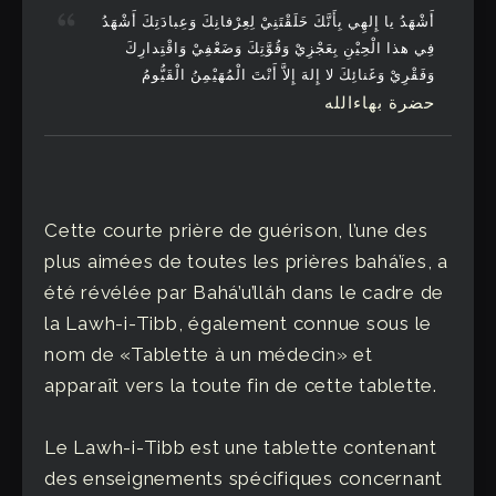
أَشْهَدُ يا إِلهِي بِأَنَّكَ خَلَقْتَنِيْ لِعِرْفانِكَ وَعِبادَتِكَ أَشْهَدُ
فِي هذا الْحِيْنِ بِعَجْزِيْ وَقُوَّتِكَ وَضَعْفِيْ وَاقْتِدارِكَ
وَفَقْرِيْ وَغَنائِكَ لا إِلهَ إِلاَّ أَنْتَ الْمُهَيْمِنُ الْقَيُّومُ
حضرة بهاءالله
Cette courte prière de guérison, l’une des
plus aimées de toutes les prières bahá’íes, a
été révélée par Bahá’u’lláh dans le cadre de
la Lawh-i-Tibb, également connue sous le
nom de «Tablette à un médecin» et
apparaît vers la toute fin de cette tablette.
Le Lawh-i-Tibb est une tablette contenant
des enseignements spécifiques concernant