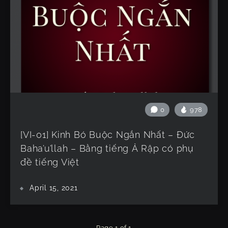
0
978
[VI-01] Kinh Bó Buộc Ngắn Nhất – Đức
Baha’u’llah – Bằng tiếng Ả Rập có phụ
đề tiếng Việt
April 15, 2021
Page 1 of 1