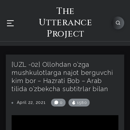
The
Utterance
Project
[UZL -02] Оllоhdаn o’zgа
mushkulоtlаrgа nаjоt berguvchi
kim bоr – Hаzrаti Bоb – Arab
tilida o’zbekcha subtitrlar bilan
April 22, 2021
0
1580