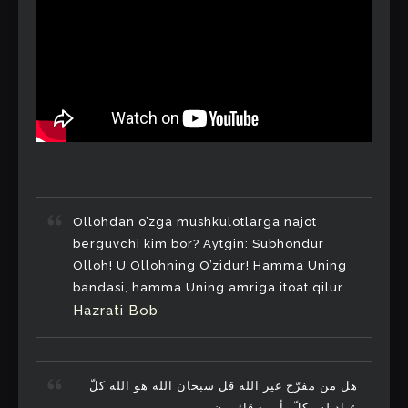
Оllоhdаn o’zgа mushkulоtlаrgа nаjоt
berguvchi kim bоr? Аytgin: Subhоndur
Оllоh! U Оllоhning O’zidur! Hаmmа Uning
bаndаsi, hаmmа Uning аmrigа itоаt qilur.
Hаzrаti Bоb
هل من مفرّج غير الله قل سبحان الله هو الله کلّ
عباد له وکلّ بأمره قائمون