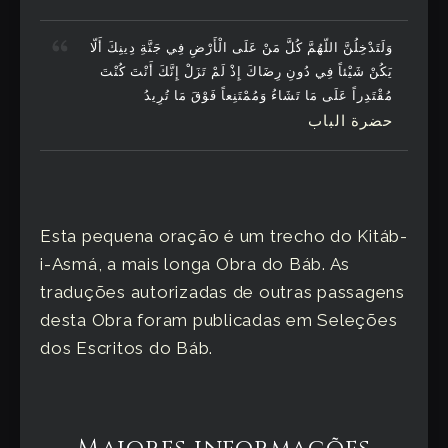
وَلَتَدْخِلُنَّ اللّهُمَّ كُلَّ مَنْ عَلَى الْأَرْضِ فِي جَنَّةِ دِينِكَ أَلّا
يَكُنْ شَيْئاً فِي دُونِ رِضَاكَ إِذْ لَمْ تَزَلْ إِنَّكَ أَنْتَ كُنْتَ
مُقْتَدِراً عَلَى مَا تَشَاءُ وَمُمْتَنِعاً فَوْقَ مَا تُرِيدُ
حضرة الباب
Esta pequena oração é um trecho do Kitáb-
i-Asmá, a mais longa Obra do Báb. As
traduções autorizadas de outras passagens
desta Obra foram publicadas em Seleções
dos Escritos do Báb.