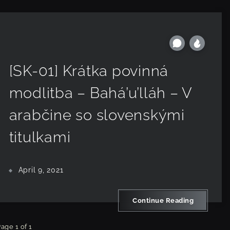
[SK-01] Krátka povinná
modlitba – Bahá’u’lláh – V
arabčine so slovenskými
titulkami
April 9, 2021
Continue Reading
age 1 of 1