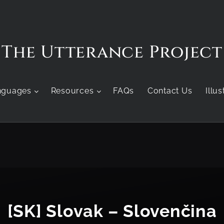
The Utterance Project
nguages
Resources
FAQs
Contact Us
Illu
[SK] Slovak – Slovenčina