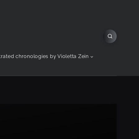
strated chronologies by Violetta Zein