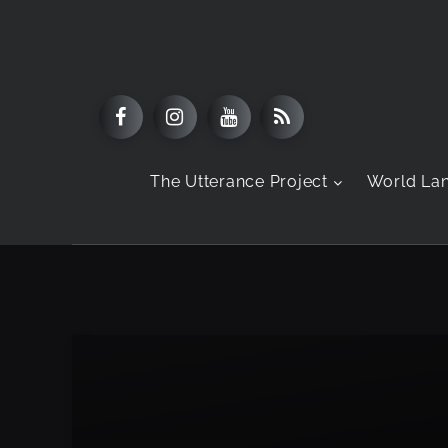
The Utterance Project
World La