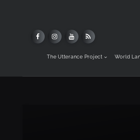
The Utterance Project
World La