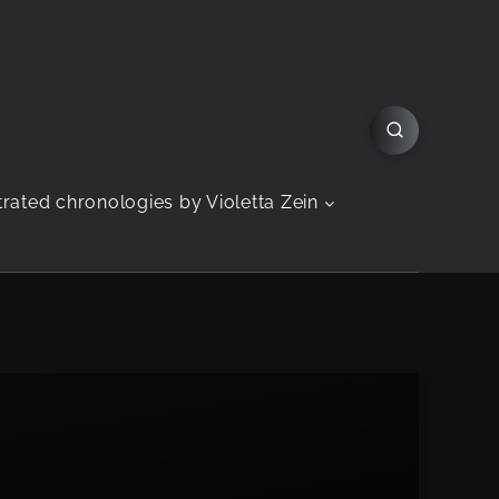
strated chronologies by Violetta Zein